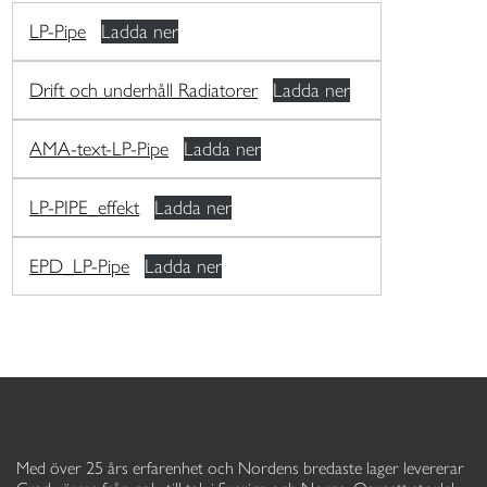
LP-Pipe
Ladda ner
Drift och underhåll Radiatorer
Ladda ner
AMA-text-LP-Pipe
Ladda ner
LP-PIPE_effekt
Ladda ner
EPD_LP-Pipe
Ladda ner
Med över 25 års erfarenhet och Nordens bredaste lager levererar