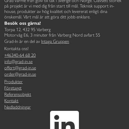
Grad värme från golv till tak i Sverige och Norge. Oavsett storlek
på projekt är vi med dig från start till mål. Teknisk support in-
house, produkter av hög kvalitet och levererat enligt dina
önskemål. Vårt mål är att göra ditt jobb enklare.
Besök oss gärna!
Torpa 12, 432 95 Varberg
Motorväg E6, 3 minuter från Varberg Nord avfart 55
Grad-In är en del av
Intaga Gruppen
Kontakta oss!
+46340-64 68 20
info@grad-in.se
offert@grad-in.se
order@grad-in.se
Produkter
Företaget
Referensobjekt
Kontakt
Nedladdningar