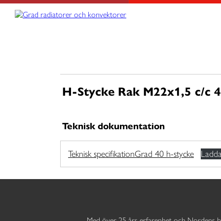
Skip
Grad radiatorer och konvektorer
Värme från golv till tak
to
content
H-Stycke Rak M22x1,5 c/c 4
Teknisk dokumentation
Teknisk specifikationGrad 40 h-stycke
Ladda
Med över 25 års erfarenhet och Nordens b