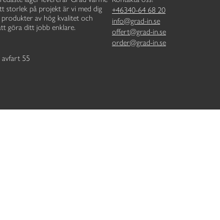
tt storlek på projekt är vi med dig
+46340-64 68 20
e, produkter av hög kvalitet och
info@grad-in.se
tt göra ditt jobb enklare.
offert@grad-in.se
order@grad-in.se
 avfart 55