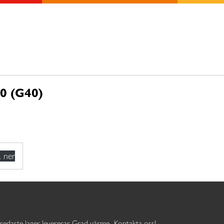
0 (G40)
 ner
redaste lager levererar Grad värme
Kontakta oss!