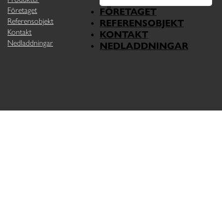
Företaget
FÖRETAGET
Referensobjekt
REFERENSOBJEKT
Kontakt
KONTAKT
Nedladdningar
NEDLADDNINGAR