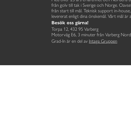
från golv till tak i Sverige och Norge. Oavse
från start till mål. Teknisk support in-hous
levererat enligt dina önskemål. Vårt mål är a
Besök oss gärna!
Torpa 12, 432 95 Varberg
Motorväg E6, 3 minuter från Varberg Nord
Grad-In är en del av
Intaga Gruppen