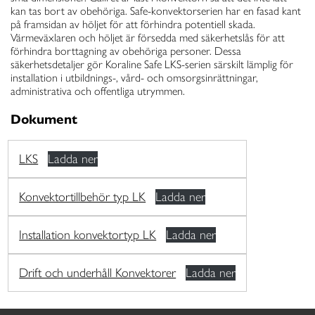
kan tas bort av obehöriga. Safe-konvektorserien har en fasad kant
på framsidan av höljet för att förhindra potentiell skada.
Värmeväxlaren och höljet är försedda med säkerhetslås för att
förhindra borttagning av obehöriga personer. Dessa
säkerhetsdetaljer gör Koraline Safe LKS-serien särskilt lämplig för
installation i utbildnings-, vård- och omsorgsinrättningar,
administrativa och offentliga utrymmen.
Dokument
LKS
Ladda ner
Konvektortillbehör typ LK
Ladda ner
Installation konvektortyp LK
Ladda ner
Drift och underhåll Konvektorer
Ladda ner