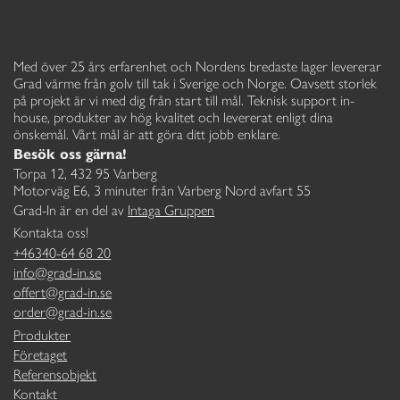
Med över 25 års erfarenhet och Nordens bredaste lager levererar
Grad värme från golv till tak i Sverige och Norge. Oavsett storlek
på projekt är vi med dig från start till mål. Teknisk support in-
house, produkter av hög kvalitet och levererat enligt dina
önskemål. Vårt mål är att göra ditt jobb enklare.
Besök oss gärna!
Torpa 12, 432 95 Varberg
Motorväg E6, 3 minuter från Varberg Nord avfart 55
Grad-In är en del av
Intaga Gruppen
Kontakta oss!
+46340-64 68 20
info@grad-in.se
offert@grad-in.se
order@grad-in.se
Produkter
Företaget
Referensobjekt
Kontakt