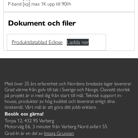
P-band [xp] max 1K upp till 90l/h
Dokument och filer
Produktdatablad Eclipse
Ladda ner
Med över 25 års erfarenhet och Nordens bredaste lager levererar
Grad värme från golv till tak i Sverige och Norge. Oavsett storlek
på projekt är vi med dig från start till mål. Teknisk support in-
house, produkter av hög kvalitet och levererat enligt dina
önskemål. Vårt mål är att göra ditt jobb enklare.
Besök oss gärna!
Torpa 12, 432 95 Varberg
Motorväg E6, 3 minuter från Varberg Nord avfart 55
Grad-In är en del av
Intaga Gruppen