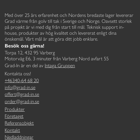
Med över 25 års erfarenhet och Nordens bredaste lager levererar
Grad värme från golv till tak i Sverige och Norge. Oavsett storlek
på projekt är vi med dig från start till mål. Teknisk support in-
house, produkter av hög kvalitet och levererat enligt dina
önskemål. Vårt mål är att göra ditt jobb enklare.
Besök oss gärna!
Torpa 12, 432 95 Varberg
Motorväg E6, 3 minuter från Varberg Nord avfart 55
Grad-In är en del av
Intaga Gruppen
Kontakta oss!
+46340-64 68 20
info@grad-in.se
offert@grad-in.se
order@grad-in.se
Produkter
Företaget
Referensobjekt
Kontakt
Nedladdningar