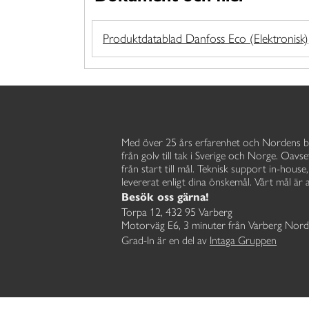
Produktdatablad Danfoss Eco (Elektronisk)
Med över 25 års erfarenhet och Nordens b
från golv till tak i Sverige och Norge. Oavse
från start till mål. Teknisk support in-hous
levererat enligt dina önskemål. Vårt mål är a
Besök oss gärna!
Torpa 12, 432 95 Varberg
Motorväg E6, 3 minuter från Varberg Nord
Grad-In är en del av
Intaga Gruppen