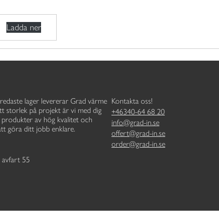
Ladda ner
redaste lager levererar Grad värme
Kontakta oss!
tt storlek på projekt är vi med dig
+46340-64 68 20
e, produkter av hög kvalitet och
info@grad-in.se
tt göra ditt jobb enklare.
offert@grad-in.se
order@grad-in.se
 avfart 55