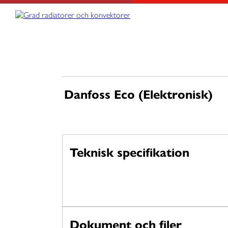
Skip
Grad radiatorer och konvektorer
Värme från golv till tak
to
content
Danfoss Eco (Elektronisk)
Teknisk specifikation
Dokument och filer