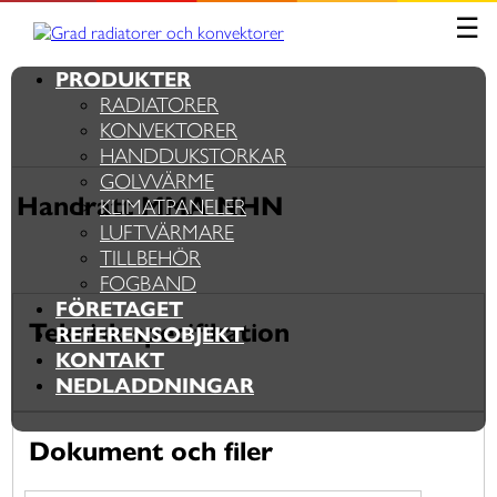
Skip
☰
Grad radiatorer och konvektorer
Värme från golv till tak
to
content
PRODUKTER
RADIATORER
KONVEKTORER
HANDDUKSTORKAR
GOLVVÄRME
Handratt MMA NHN
KLIMATPANELER
LUFTVÄRMARE
TILLBEHÖR
FOGBAND
FÖRETAGET
Teknisk specifikation
REFERENSOBJEKT
KONTAKT
NEDLADDNINGAR
Dokument och filer