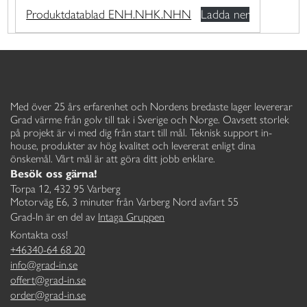
Produktdatablad ENH.NHK.NHN
Ladda ner
Med över 25 års erfarenhet och Nordens bredaste lager levererar
Grad värme från golv till tak i Sverige och Norge. Oavsett storlek
på projekt är vi med dig från start till mål. Teknisk support in-
house, produkter av hög kvalitet och levererat enligt dina
önskemål. Vårt mål är att göra ditt jobb enklare.
Besök oss gärna!
Torpa 12, 432 95 Varberg
Motorväg E6, 3 minuter från Varberg Nord avfart 55
Grad-In är en del av
Intaga Gruppen
Kontakta oss!
+46340-64 68 20
info@grad-in.se
offert@grad-in.se
order@grad-in.se