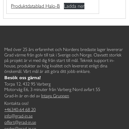
Produktdatablad Halo-B
Ladda ner
Med över 25 års erfarenhet och Nordens bredaste lager levererar
Grad värme från golv till tak i Sverige och Norge. Oavsett storlek
på projekt är vi med dig från start till mål. Teknisk support in-
house, produkter av hög kvalitet och levererat enligt dina
önskemål. Vårt mål är att göra ditt jobb enklare.
Besök oss gärna!
Torpa 12, 432 95 Varberg
Motorväg E6, 3 minuter från Varberg Nord avfart 55
Grad-In är en del av
Intaga Gruppen
Kontakta oss!
+46340-64 68 20
info@grad-in.se
offert@grad-in.se
order@grad-in.se