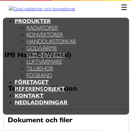
Skip
☰
Grad radiatorer och konvektorer
Värme från golv till tak
to
content
PRODUKTER
RADIATORER
KONVEKTORER
HANDDUKSTORKAR
GOLVVÄRME
IMI Halo-B (Vandal)
KLIMATPANELER
LUFTVÄRMARE
TILLBEHÖR
FOGBAND
FÖRETAGET
Teknisk specifikation
REFERENSOBJEKT
KONTAKT
NEDLADDNINGAR
Dokument och filer