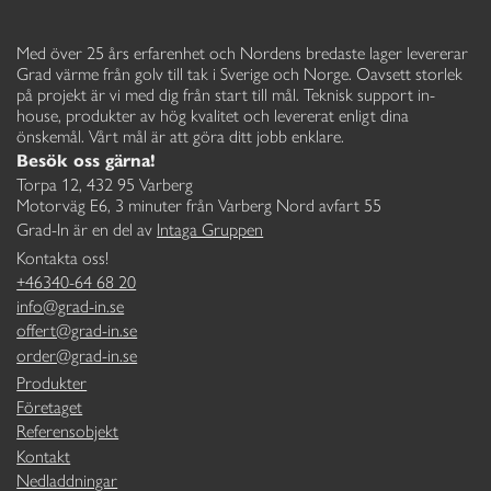
Med över 25 års erfarenhet och Nordens bredaste lager levererar
Grad värme från golv till tak i Sverige och Norge. Oavsett storlek
på projekt är vi med dig från start till mål. Teknisk support in-
house, produkter av hög kvalitet och levererat enligt dina
önskemål. Vårt mål är att göra ditt jobb enklare.
Besök oss gärna!
Torpa 12, 432 95 Varberg
Motorväg E6, 3 minuter från Varberg Nord avfart 55
Grad-In är en del av
Intaga Gruppen
Kontakta oss!
+46340-64 68 20
info@grad-in.se
offert@grad-in.se
order@grad-in.se
Produkter
Företaget
Referensobjekt
Kontakt
Nedladdningar