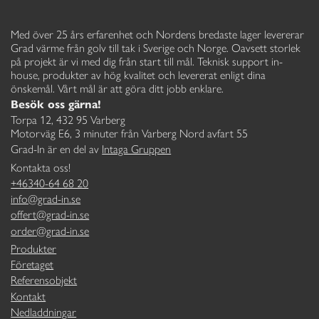
Med över 25 års erfarenhet och Nordens bredaste lager levererar
Grad värme från golv till tak i Sverige och Norge. Oavsett storlek
på projekt är vi med dig från start till mål. Teknisk support in-
house, produkter av hög kvalitet och levererat enligt dina
önskemål. Vårt mål är att göra ditt jobb enklare.
Besök oss gärna!
Torpa 12, 432 95 Varberg
Motorväg E6, 3 minuter från Varberg Nord avfart 55
Grad-In är en del av
Intaga Gruppen
Kontakta oss!
+46340-64 68 20
info@grad-in.se
offert@grad-in.se
order@grad-in.se
Produkter
Företaget
Referensobjekt
Kontakt
Nedladdningar