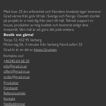
Med över 25 års erfarenhet och Nordens bredaste lager levererar
Grad värme från golv till tak i Sverige och Norge. Oavsett storlek
på projekt är vi med dig från start till mål. Teknisk support in-
house, produkter av hög kvalitet och levererat enligt dina
önskemål. Vårt mål är att göra ditt jobb enklare.
Besök oss gärna!
Torpa 12, 432 95 Varberg
Motorväg E6, 3 minuter från Varberg Nord avfart 55
Grad-In är en del av
Intaga Gruppen
Kontakta oss!
+46340-64 68 20
info@grad-in.se
offert@grad-in.se
order@grad-in.se
Produkter
Företaget
Referensobjekt
Kontakt
Nedladdningar