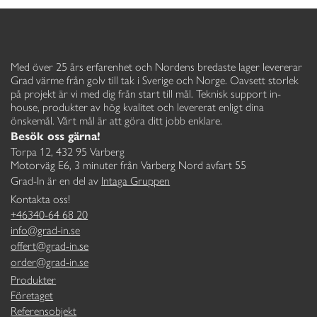
Med över 25 års erfarenhet och Nordens bredaste lager levererar
Grad värme från golv till tak i Sverige och Norge. Oavsett storlek
på projekt är vi med dig från start till mål. Teknisk support in-
house, produkter av hög kvalitet och levererat enligt dina
önskemål. Vårt mål är att göra ditt jobb enklare.
Besök oss gärna!
Torpa 12, 432 95 Varberg
Motorväg E6, 3 minuter från Varberg Nord avfart 55
Grad-In är en del av
Intaga Gruppen
Kontakta oss!
+46340-64 68 20
info@grad-in.se
offert@grad-in.se
order@grad-in.se
Produkter
Företaget
Referensobjekt