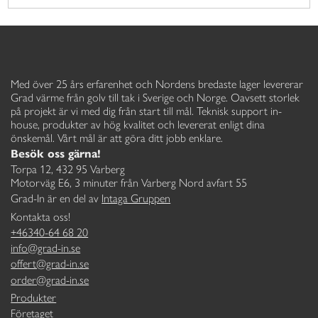
Med över 25 års erfarenhet och Nordens bredaste lager levererar
Grad värme från golv till tak i Sverige och Norge. Oavsett storlek
på projekt är vi med dig från start till mål. Teknisk support in-
house, produkter av hög kvalitet och levererat enligt dina
önskemål. Vårt mål är att göra ditt jobb enklare.
Besök oss gärna!
Torpa 12, 432 95 Varberg
Motorväg E6, 3 minuter från Varberg Nord avfart 55
Grad-In är en del av
Intaga Gruppen
Kontakta oss!
+46340-64 68 20
info@grad-in.se
offert@grad-in.se
order@grad-in.se
Produkter
Företaget